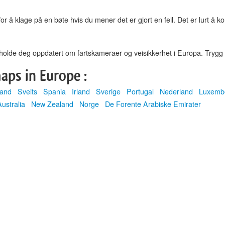
or å klage på en bøte hvis du mener det er gjort en feil. Det er lurt å k
holde deg oppdatert om fartskameraer og veisikkerhet i Europa. Trygg kj
aps in Europe :
land
Sveits
Spania
Irland
Sverige
Portugal
Nederland
Luxemb
Australia
New Zealand
Norge
De Forente Arabiske Emirater