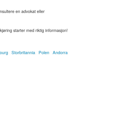
onsultere en advokat eller
øring starter med riktig informasjon!
ourg
Storbritannia
Polen
Andorra