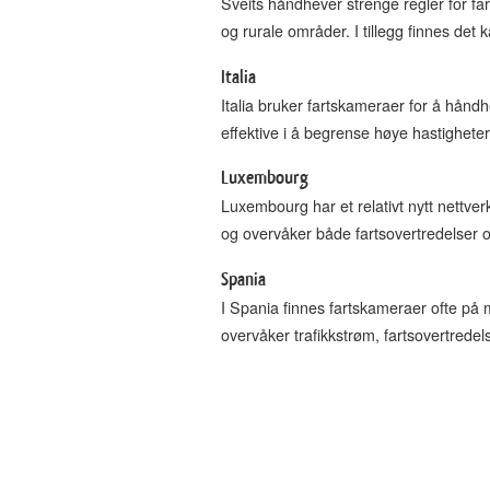
Sveits håndhever strenge regler for fa
og rurale områder. I tillegg finnes de
Italia
Italia bruker fartskameraer for å håndh
effektive i å begrense høye hastigheter
Luxembourg
Luxembourg har et relativt nytt nettve
og overvåker både fartsovertredelser og
Spania
I Spania finnes fartskameraer ofte på
overvåker trafikkstrøm, fartsovertredel