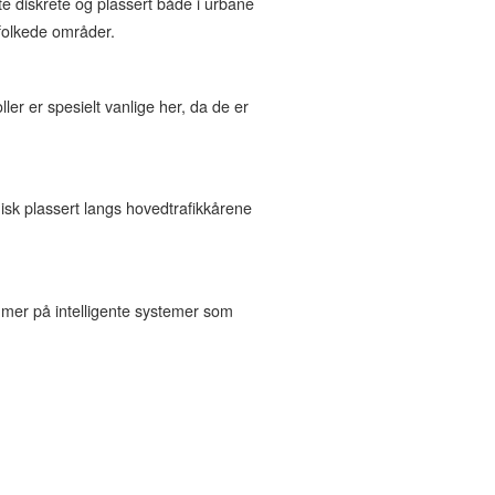
te diskrete og plassert både i urbane
efolkede områder.
er er spesielt vanlige her, da de er
isk plassert langs hovedtrafikkårene
 mer på intelligente systemer som