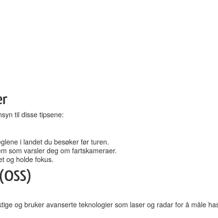
er
syn til disse tipsene:
eglene i landet du besøker før turen.
em som varsler deg om fartskameraer.
et og holde fokus.
 (OSS)
ge og bruker avanserte teknologier som laser og radar for å måle hast