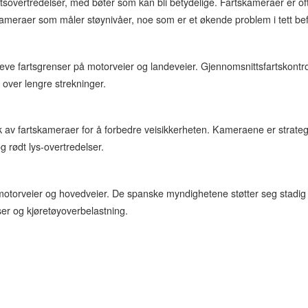
rtsovertredelser, med bøter som kan bli betydelige. Fartskameraer er of
t kameraer som måler støynivåer, noe som er et økende problem i tett b
eve fartsgrenser på motorveier og landeveier. Gjennomsnittsfartskontroll
 over lengre strekninger.
rk av fartskameraer for å forbedre veisikkerheten. Kameraene er strateg
 rødt lys-overtredelser.
 motorveier og hovedveier. De spanske myndighetene støtter seg stadig
ser og kjøretøyoverbelastning.