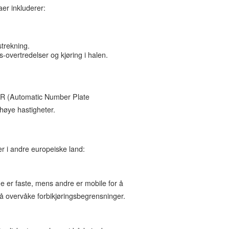
aer inkluderer:
strekning.
overtredelser og kjøring i halen.
NPR (Automatic Number Plate
d høye hastigheter.
er i andre europeiske land:
e er faste, mens andre er mobile for å
 å overvåke forbikjøringsbegrensninger.