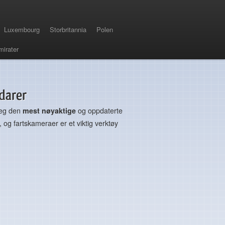
Luxembourg
Storbritannia
Polen
mirater
adarer
 deg den
mest nøyaktige
og oppdaterte
, og fartskameraer er et viktig verktøy