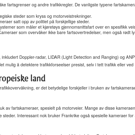
rvåke fartsgrenser og andre trafikkregler. De vanligste typene fartskamer
tegiske steder som kryss og motorveistrekninger.
eraer satt opp av politiet på forskjellige steder.
stemer som måler et kjøretøys gjennomsnittsfart over en spesifikk vei
ameraer som overvåker ikke bare fartsovertredelser, men også rødt lys-
r, inkludert Doppler-radar, LIDAR (Light Detection and Ranging) og A
 mulig å detektere trafikkforseelser presist, selv i tett trafikk eller ve
uropeiske land
trafikkovervåkning, er det betydelige forskjeller i bruken av fartskamera
 bruk av fartskameraer, spesielt på motorveier. Mange av disse kameraen
de steder. Interessant nok bruker Frankrike også spesielle kameraer for