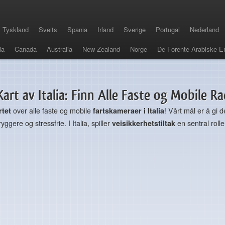
Tyskland
Sveits
Spania
Irland
Sverige
Portugal
Nederland
ia
Canada
Australia
New Zealand
Norge
De Forente Arabiske E
art av Italia: Finn Alle Faste og Mobile R
rtet
over alle faste og mobile
fartskameraer i Italia
! Vårt mål er å gi
ggere og stressfrie. I Italia, spiller
veisikkerhetstiltak
en sentral rolle