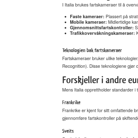
I Italia brukes fartskameraer til å ove
Faste kameraer:
Plassert på stra
Mobile kameraer:
Midlertidige kam
Gjennomsnittsfartskontroller:
Sy
Trafikkovervåkningskameraer:
K
Teknologien bak fartskameraer
Fartskameraer bruker ulike teknologie
Recognition). Disse teknologiene gjør det
Forskjeller i andre e
Mens Italia opprettholder standarder i 
Frankrike
Frankrike er kjent for sitt omfattende
gjennomføre fartskontroller på skiften
Sveits