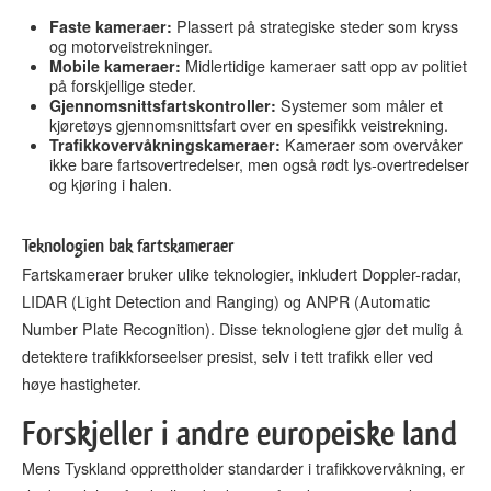
Faste kameraer:
Plassert på strategiske steder som kryss
og motorveistrekninger.
Mobile kameraer:
Midlertidige kameraer satt opp av politiet
på forskjellige steder.
Gjennomsnittsfartskontroller:
Systemer som måler et
kjøretøys gjennomsnittsfart over en spesifikk veistrekning.
Trafikkovervåkningskameraer:
Kameraer som overvåker
ikke bare fartsovertredelser, men også rødt lys-overtredelser
og kjøring i halen.
Teknologien bak fartskameraer
Fartskameraer bruker ulike teknologier, inkludert Doppler-radar,
LIDAR (Light Detection and Ranging) og ANPR (Automatic
Number Plate Recognition). Disse teknologiene gjør det mulig å
detektere trafikkforseelser presist, selv i tett trafikk eller ved
høye hastigheter.
Forskjeller i andre europeiske land
Mens Tyskland opprettholder standarder i trafikkovervåkning, er