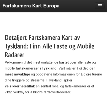
Fartskamera Kart Europa
Frankrike
Brasil
Belgia
Detaljert Fartskamera Kart av
Italia
Tyskland: Finn Alle Faste og Mobile
Tyskland
Sveits
Radarer
Spania
Velkommen til det mest omfattende
kartet
over alle faste og
mobile
fartskameraer i Tyskland
! Vårt mål er å gi deg den
Irland
mest nøyaktige
og oppdaterte informasjonen for å gjøre turene
Sverige
dine tryggere og stressfrie. I Tyskland, spiller
Portugal
veisikkerhetstiltak
en sentral rolle, og fartskameraer er et
viktig verktøy for å hindre fartsovertredelser.
Nederland
Luxembourg