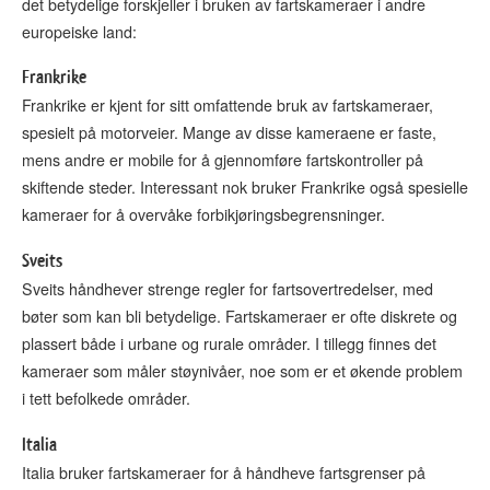
det betydelige forskjeller i bruken av fartskameraer i andre
europeiske land:
Frankrike
Frankrike er kjent for sitt omfattende bruk av fartskameraer,
spesielt på motorveier. Mange av disse kameraene er faste,
mens andre er mobile for å gjennomføre fartskontroller på
skiftende steder. Interessant nok bruker Frankrike også spesielle
kameraer for å overvåke forbikjøringsbegrensninger.
Sveits
Sveits håndhever strenge regler for fartsovertredelser, med
bøter som kan bli betydelige. Fartskameraer er ofte diskrete og
plassert både i urbane og rurale områder. I tillegg finnes det
kameraer som måler støynivåer, noe som er et økende problem
i tett befolkede områder.
Italia
Italia bruker fartskameraer for å håndheve fartsgrenser på