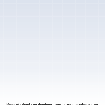
Storbritannia
Polen
Andorra
Latvia
Tsjekkia
Bulgaria
Canada
Australia
New Zealand
Norge
De Forente Arabiske Emirater
Utforsk vår
detaljerte database
, som konstant oppdateres, og