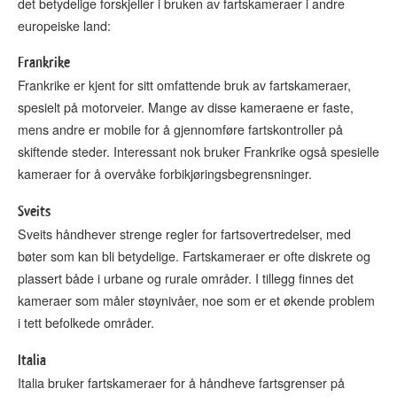
det betydelige forskjeller i bruken av fartskameraer i andre
europeiske land:
Frankrike
Frankrike er kjent for sitt omfattende bruk av fartskameraer,
spesielt på motorveier. Mange av disse kameraene er faste,
mens andre er mobile for å gjennomføre fartskontroller på
skiftende steder. Interessant nok bruker Frankrike også spesielle
kameraer for å overvåke forbikjøringsbegrensninger.
Sveits
Sveits håndhever strenge regler for fartsovertredelser, med
bøter som kan bli betydelige. Fartskameraer er ofte diskrete og
plassert både i urbane og rurale områder. I tillegg finnes det
kameraer som måler støynivåer, noe som er et økende problem
i tett befolkede områder.
Italia
Italia bruker fartskameraer for å håndheve fartsgrenser på