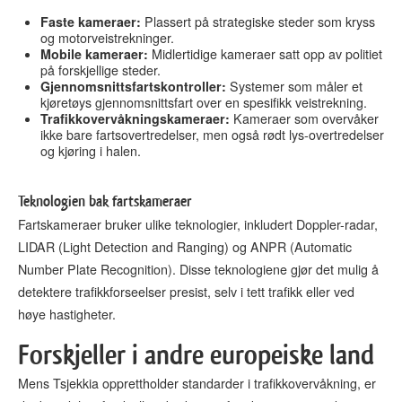
Faste kameraer:
Plassert på strategiske steder som kryss
og motorveistrekninger.
Mobile kameraer:
Midlertidige kameraer satt opp av politiet
på forskjellige steder.
Gjennomsnittsfartskontroller:
Systemer som måler et
kjøretøys gjennomsnittsfart over en spesifikk veistrekning.
Trafikkovervåkningskameraer:
Kameraer som overvåker
ikke bare fartsovertredelser, men også rødt lys-overtredelser
og kjøring i halen.
Teknologien bak fartskameraer
Fartskameraer bruker ulike teknologier, inkludert Doppler-radar,
LIDAR (Light Detection and Ranging) og ANPR (Automatic
Number Plate Recognition). Disse teknologiene gjør det mulig å
detektere trafikkforseelser presist, selv i tett trafikk eller ved
høye hastigheter.
Forskjeller i andre europeiske land
Mens Tsjekkia opprettholder standarder i trafikkovervåkning, er