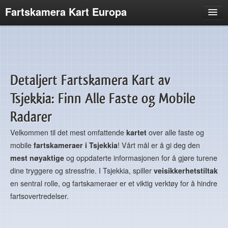
Fartskamera Kart Europa
Frankrike
Brasil
Belgia
Detaljert Fartskamera Kart av
Italia
Tsjekkia: Finn Alle Faste og Mobile
Tyskland
Sveits
Radarer
Spania
Velkommen til det mest omfattende
kartet
over alle faste og
mobile
fartskameraer i Tsjekkia
! Vårt mål er å gi deg den
Irland
mest nøyaktige
og oppdaterte informasjonen for å gjøre turene
Sverige
dine tryggere og stressfrie. I Tsjekkia, spiller
veisikkerhetstiltak
Portugal
en sentral rolle, og fartskameraer er et viktig verktøy for å hindre
fartsovertredelser.
Nederland
Luxembourg